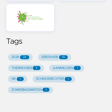
Tags
2026
EREDIVISIE
23
13
TOERNOOIEN
AANMELDEN
5
1
NK
SCHEIDSRECHTER
1
1
ZOMERBADMINTON
1